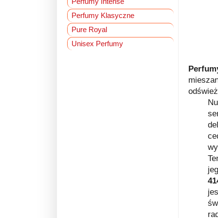
Perfumy Intense
Perfumy Klasyczne
Pure Royal
Unisex Perfumy
Perfum
miesza
odśwież
Nu
se
de
ce
wy
Te
je
41
je
św
ra