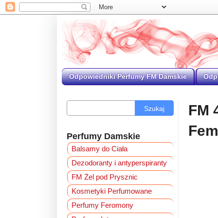
Odpowiedniki Perfumy FM Damskie
Odp
FM 
Szukaj
Fe
Perfumy Damskie
Balsamy do Ciała
Dezodoranty i antyperspiranty
FM Żel pod Prysznic
Kosmetyki Perfumowane
Perfumy Feromony