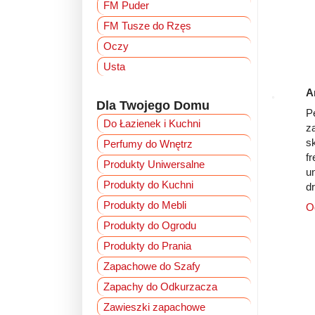
FM Puder
FM Tusze do Rzęs
Oczy
Usta
A
Dla Twojego Domu
P
Do Łazienek i Kuchni
z
s
Perfumy do Wnętrz
f
Produkty Uniwersalne
u
Produkty do Kuchni
dr
Produkty do Mebli
O
Produkty do Ogrodu
Produkty do Prania
Zapachowe do Szafy
Zapachy do Odkurzacza
Zawieszki zapachowe