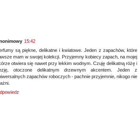
nonimowy
15:42
erfumy są piękne, delikatne i kwiatowe. Jeden z zapachów, które
awsze mam w swojej kolekcji. Przyjemny kobiecy zapach, na mojej
kórze otwiera się nawet przy lekkim wodnym. Czuję delikatną różę i
rezję, otoczone delikatnym drzewnym akcentem. Jeden z
niwersalnych zapachów roboczych - pachnie przyjemnie, nikogo nie
ażni.
dpowiedz