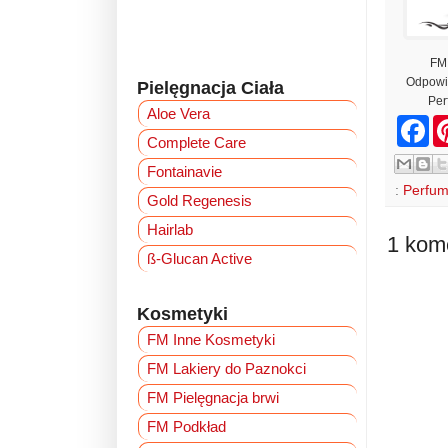
FM
Odpowie
Pielęgnacja Ciała
Per
Aloe Vera
F
a
Complete Care
c
Fontainavie
e
b
:
Perfum
Gold Regenesis
o
o
Hairlab
k
1 kom
ß-Glucan Active
Kosmetyki
FM Inne Kosmetyki
FM Lakiery do Paznokci
FM Pielęgnacja brwi
FM Podkład