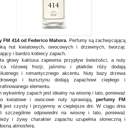
y FM 414 od Federico Mahora
.
Perfumy są zachwycającą
nką nut kwiatowych, owocowych i drzewnych, tworząc
ający i bardzo kobiecy zapach.
ta głowy kaktusa zapewnia przypływ świeżości, a nuty
rca różowej frezji, jaśminu i płatków róży dodają
likatnego i romantycznego akcentu. Nuty bazy drzewa
drowego i bursztynu dodają zapachowi ciepłego i
rafinowanego elementu.
n wykwintny zapach jest idealny na wiosnę i lato, ponieważ
go kwiatowe i owocowe nuty sprawiają,
perfumy FM
4
jest czysty i przyjemny w cieplejsze dni. W ciągu dnia
st szczególnie odpowiedni na wiosnę i lato, ponieważ
ieży i żywy charakter zapachu uzupełnia słoneczną i
dosną atmosferę.