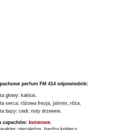
apachowe perfum FM 414
odpowiednik
:
ta głowy: kaktus.
ta serca: różowa frezja, jaśmin, róża.
ta bazy: cedr, nuty drzewne.
a zapachów:
kwiatowe
.
arakter: niezależny, bardzo kobiecy.