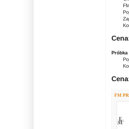
FM
Po
Za
Ko
Cena
Próbka
Po
Ko
Cena:
FM P