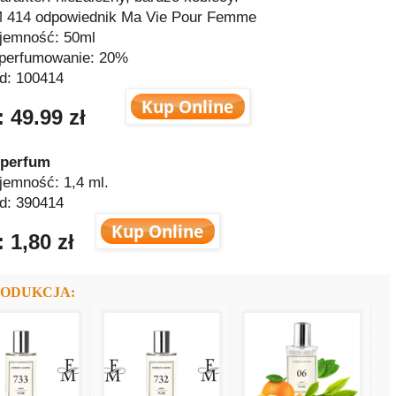
 414 odpowiednik Ma Vie Pour Femme
jemność: 50ml
perfumowanie: 20%
d: 100414
:
49.99 zł
 perfum
jemność: 1,4 ml.
d: 390414
 1,80 zł
RODUKCJA: