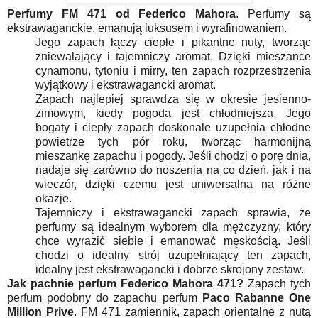
Perfumy FM 471 od Federico Mahora
.
Perfumy są
ekstrawaganckie, emanują luksusem i wyrafinowaniem.
Jego zapach łączy ciepłe i pikantne nuty, tworząc
zniewalający i tajemniczy aromat. Dzięki mieszance
cynamonu, tytoniu i mirry, ten zapach rozprzestrzenia
wyjątkowy i ekstrawagancki aromat.
Zapach najlepiej sprawdza się w okresie jesienno-
zimowym, kiedy pogoda jest chłodniejsza. Jego
bogaty i ciepły zapach doskonale uzupełnia chłodne
powietrze tych pór roku, tworząc harmonijną
mieszankę zapachu i pogody. Jeśli chodzi o porę dnia,
nadaje się zarówno do noszenia na co dzień, jak i na
wieczór, dzięki czemu jest uniwersalna na różne
okazje.
Tajemniczy i ekstrawagancki zapach sprawia, że
perfumy są idealnym wyborem dla mężczyzny, który
chce wyrazić siebie i emanować męskością. Jeśli
chodzi o idealny strój uzupełniający ten zapach,
idealny jest ekstrawagancki i dobrze skrojony zestaw.
Jak pachnie perfum Federico Mahora 471?
Zapach tych
perfum podobny do zapachu perfum
Paco Rabanne One
Million Prive
.
FM 471 zamiennik, zapach orientalne z nutą