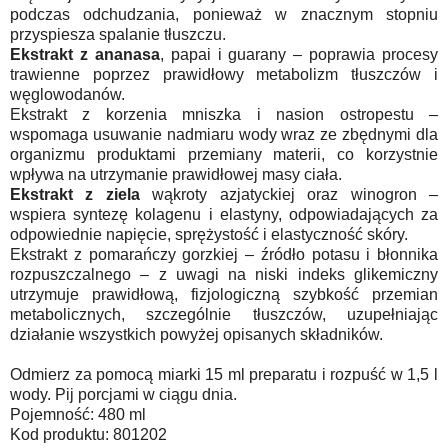
podczas odchudzania, ponieważ w znacznym stopniu
przyspiesza spalanie tłuszczu.
Ekstrakt z ananasa
, papai i guarany – poprawia procesy
trawienne poprzez prawidłowy metabolizm tłuszczów i
węglowodanów.
Ekstrakt z korzenia mniszka i nasion ostropestu –
wspomaga usuwanie nadmiaru wody wraz ze zbędnymi dla
organizmu produktami przemiany materii, co korzystnie
wpływa na utrzymanie prawidłowej masy ciała.
Ekstrakt z ziela
wąkroty azjatyckiej oraz winogron –
wspiera syntezę kolagenu i elastyny, odpowiadających za
odpowiednie napięcie, sprężystość i elastyczność skóry.
Ekstrakt z pomarańczy gorzkiej – źródło potasu i błonnika
rozpuszczalnego – z uwagi na niski indeks glikemiczny
utrzymuje prawidłową, fizjologiczną szybkość przemian
metabolicznych, szczególnie tłuszczów, uzupełniając
działanie wszystkich powyżej opisanych składników.
Odmierz za pomocą miarki 15 ml preparatu i rozpuść w 1,5 l
wody. Pij porcjami w ciągu dnia.
Pojemność: 480 ml
Kod produktu: 801202