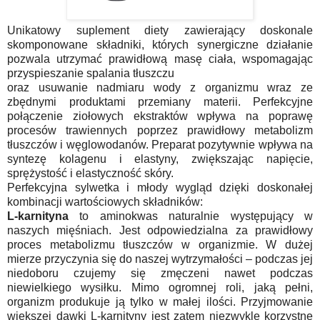
Unikatowy suplement diety zawierający doskonale
skomponowane składniki, których synergiczne działanie
pozwala utrzymać prawidłową masę ciała, wspomagając
przyspieszanie spalania tłuszczu
oraz usuwanie nadmiaru wody z organizmu wraz ze
zbędnymi produktami przemiany materii. Perfekcyjne
połączenie ziołowych ekstraktów wpływa na poprawę
procesów trawiennych poprzez prawidłowy metabolizm
tłuszczów i węglowodanów. Preparat pozytywnie wpływa na
syntezę kolagenu i elastyny, zwiększając napięcie,
sprężystość i elastyczność skóry.
Perfekcyjna sylwetka i młody wygląd dzięki doskonałej
kombinacji wartościowych składników:
L-karnityna
to aminokwas naturalnie występujący w
naszych mięśniach. Jest odpowiedzialna za prawidłowy
proces metabolizmu tłuszczów w organizmie. W dużej
mierze przyczynia się do naszej wytrzymałości – podczas jej
niedoboru czujemy się zmęczeni nawet podczas
niewielkiego wysiłku. Mimo ogromnej roli, jaką pełni,
organizm produkuje ją tylko w małej ilości. Przyjmowanie
większej dawki L-karnityny jest zatem niezwykle korzystne