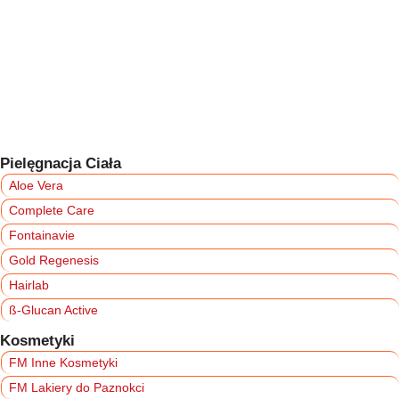
Pielęgnacja Ciała
Aloe Vera
Complete Care
Fontainavie
Gold Regenesis
Hairlab
ß-Glucan Active
Kosmetyki
FM Inne Kosmetyki
FM Lakiery do Paznokci