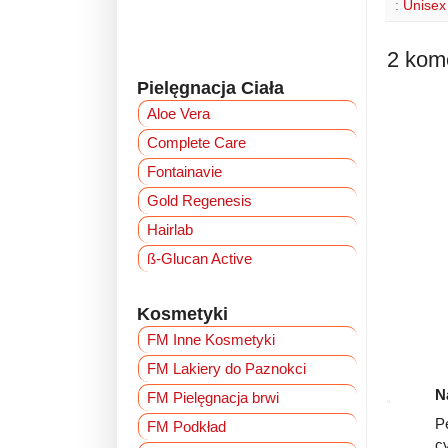
b
:
Unisex
o
o
k
2 kom
Pielęgnacja Ciała
Aloe Vera
Complete Care
Fontainavie
Gold Regenesis
Hairlab
ß-Glucan Active
Kosmetyki
FM Inne Kosmetyki
FM Lakiery do Paznokci
N
FM Pielęgnacja brwi
P
FM Podkład
c