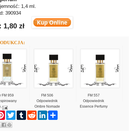
jemność: 1,4 ml.
d: 390934
 1,80 zł
RODUKCJA:
y FM 959
FM 506
FM 557
nspirowany
Odpowiednik
Odpowiednik
...
Ombre Nomade
Essence Perfumy
Per...
P
T
T
R
L
S
i
w
u
e
i
h
n
i
m
d
n
a
t
t
b
d
k
r