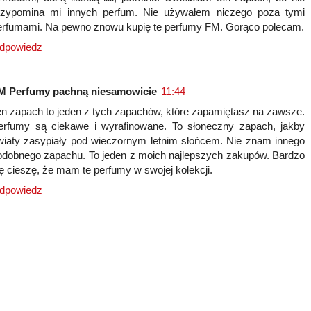
rzypomina mi innych perfum. Nie używałem niczego poza tymi
erfumami. Na pewno znowu kupię te perfumy FM. Gorąco polecam.
dpowiedz
M Perfumy pachną niesamowicie
11:44
en zapach to jeden z tych zapachów, które zapamiętasz na zawsze.
erfumy są ciekawe i wyrafinowane. To słoneczny zapach, jakby
wiaty zasypiały pod wieczornym letnim słońcem. Nie znam innego
odobnego zapachu. To jeden z moich najlepszych zakupów. Bardzo
ię cieszę, że mam te perfumy w swojej kolekcji.
dpowiedz