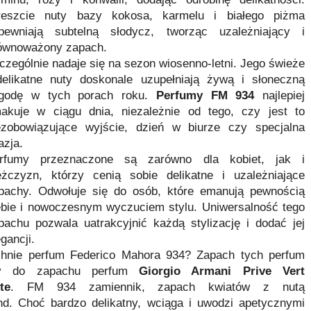
eszcie nuty bazy kokosa, karmelu i białego piżma
pewniają subtelną słodycz, tworząc uzależniający i
ównoważony zapach.
czególnie nadaje się na sezon wiosenno-letni. Jego świeże
delikatne nuty doskonale uzupełniają żywą i słoneczną
godę w tych porach roku.
Perfumy FM 934
najlepiej
akuje w ciągu dnia, niezależnie od tego, czy jest to
ezobowiązujące wyjście, dzień w biurze czy specjalna
azja.
rfumy przeznaczone są zarówno dla kobiet, jak i
żczyzn, którzy cenią sobie delikatne i uzależniające
pachy. Odwołuje się do osób, które emanują pewnością
ebie i nowoczesnym wyczuciem stylu. Uniwersalność tego
pachu pozwala uatrakcyjnić każdą stylizację i dodać jej
egancji.
hnie perfum Federico Mahora 934? Zapach tych perfum
ny do zapachu perfum
Giorgio Armani Prive Vert
te
. FM 934 zamiennik, zapach kwiatów z nutą
d. Choć bardzo delikatny, wciąga i uwodzi apetycznymi