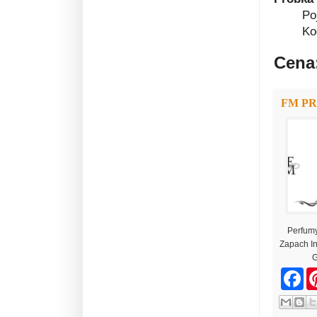
Po
Ko
Cena:
FM P
Perfum
Zapach I
G
F
a
c
e