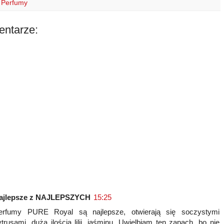
e
t
l
i
e
e
 Perfumy
r
e
r
t
d
e
r
I
s
n
entarze:
t
ajlepsze z NAJLEPSZYCH
15:25
erfumy PURE Royal są najlepsze, otwierają się soczystymi
ytrusami, dużą ilością lilii, jaśminu. Uwielbiam ten zapach, bo nie