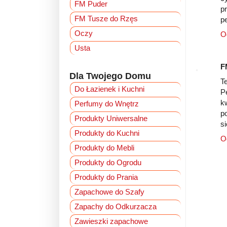
FM Puder
p
FM Tusze do Rzęs
p
Oczy
O
Usta
F
Dla Twojego Domu
T
Do Łazienek i Kuchni
P
k
Perfumy do Wnętrz
p
Produkty Uniwersalne
s
Produkty do Kuchni
O
Produkty do Mebli
Produkty do Ogrodu
Produkty do Prania
Zapachowe do Szafy
Zapachy do Odkurzacza
Zawieszki zapachowe