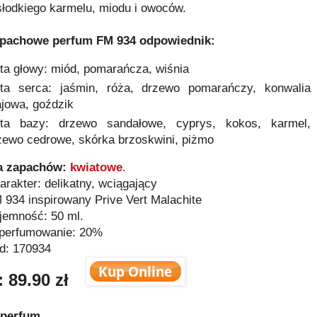
słodkiego karmelu, miodu i owoców.
apachowe
perfum FM 934
odpowiednik
:
ta głowy: miód, pomarańcza, wiśnia
ta serca: jaśmin, róża, drzewo pomarańczy, konwalia
jowa, goździk
ta bazy: drzewo sandałowe, cyprys, kokos, karmel,
zewo cedrowe, skórka brzoskwini, piżmo
a zapachów:
kwiatowe
.
arakter: delikatny, wciągający
 934 inspirowany Prive Vert Malachite
jemność: 50 ml.
perfumowanie: 20%
d:
170934
 89.90 zł
 perfum