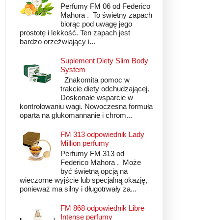
Perfumy FM 06 od Federico
Mahora . To świetny zapach
biorąc pod uwagę jego
prostotę i lekkość. Ten zapach jest
bardzo orzeźwiający i...
Suplement Diety Slim Body
System
Znakomita pomoc w
trakcie diety odchudzającej.
Doskonałe wsparcie w
kontrolowaniu wagi. Nowoczesna formuła
oparta na glukomannanie i chrom...
FM 313 odpowiednik Lady
Million perfumy
Perfumy FM 313 od
Federico Mahora . Może
być świetną opcją na
wieczorne wyjście lub specjalną okazję,
ponieważ ma silny i długotrwały za...
FM 868 odpowiednik Libre
Intense perfumy