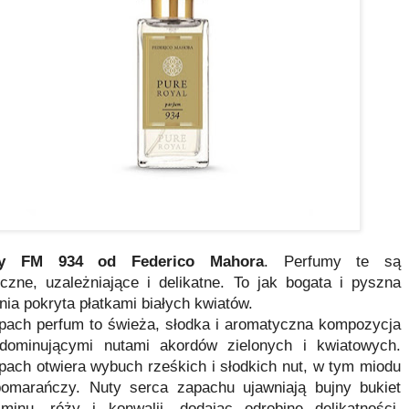
my FM 934 od Federico Mahora
.
Perfumy te są
czne, uzależniające i delikatne. To jak bogata i pyszna
nia pokryta płatkami białych kwiatów.
pach perfum to świeża, słodka i aromatyczna kompozycja
dominującymi nutami akordów zielonych i kwiatowych.
pach otwiera wybuch rześkich i słodkich nut, w tym miodu
pomarańczy. Nuty serca zapachu ujawniają bujny bukiet
śminu, róży i konwalii, dodając odrobinę delikatności.