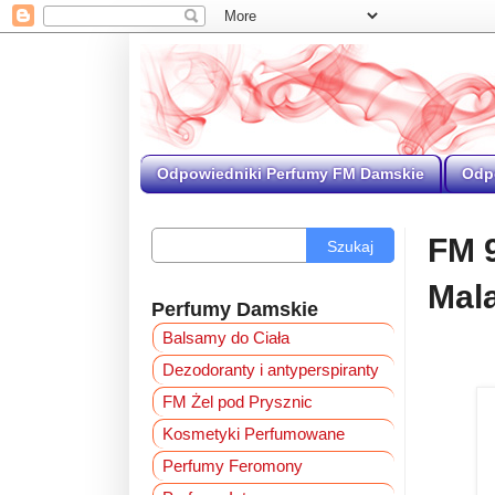
Odpowiedniki Perfumy FM Damskie
Odp
FM 9
Szukaj
Mala
Perfumy Damskie
Balsamy do Ciała
Dezodoranty i antyperspiranty
FM Żel pod Prysznic
Kosmetyki Perfumowane
Perfumy Feromony