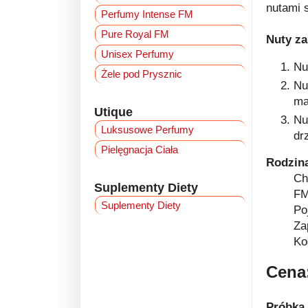
nutami 
Perfumy Intense FM
Pure Royal FM
Nuty z
Unisex Perfumy
Nu
Żele pod Prysznic
Nu
ma
Utique
Nu
Luksusowe Perfumy
dr
Pielęgnacja Ciała
Rodzin
Ch
Suplementy Diety
FM
Suplementy Diety
Po
Za
Ko
Cena:
Próbka