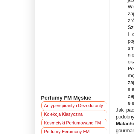
Wr
za
zr
Sz
i 
po
sm
ni
ok
Pe
mę
za
si
za
Perfumy FM Męskie
el
Antyperspiranty i Dezodoranty
Jak pac
Kolekcja Klasyczna
podob
Kosmetyki Perfumowane FM
Malachi
gourman
Perfumy Feromony FM