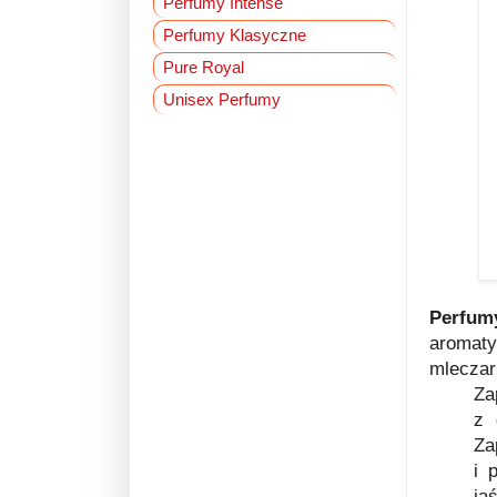
Perfumy Intense
Perfumy Klasyczne
Pure Royal
Unisex Perfumy
Perfu
aromaty
mleczar
Za
z 
Za
i 
ja