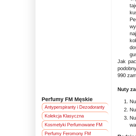
ta
ku
Pe
wy
na
ko
do
gu
Jak pac
podobny
990 zam
Nuty z
Perfumy FM Męskie
Nu
Antyperspiranty i Dezodoranty
Nu
Kolekcja Klasyczna
Nu
Kosmetyki Perfumowane FM
wan
Perfumy Feromony FM