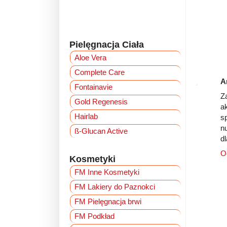
Pielęgnacja Ciała
Aloe Vera
Complete Care
A
Fontainavie
Z
Gold Regenesis
a
Hairlab
s
n
ß-Glucan Active
d
O
Kosmetyki
FM Inne Kosmetyki
FM Lakiery do Paznokci
FM Pielęgnacja brwi
FM Podkład