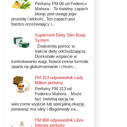
Perfumy FM 06 od Federico
Mahora . To świetny zapach
biorąc pod uwagę jego
prostotę i lekkość. Ten zapach jest
bardzo orzeźwiający i...
Suplement Diety Slim Body
System
Znakomita pomoc w
trakcie diety odchudzającej.
Doskonałe wsparcie w
kontrolowaniu wagi. Nowoczesna formuła
oparta na glukomannanie i chrom...
FM 313 odpowiednik Lady
Million perfumy
Perfumy FM 313 od
Federico Mahora . Może
być świetną opcją na
wieczorne wyjście lub specjalną okazję,
ponieważ ma silny i długotrwały za...
FM 868 odpowiednik Libre
Intense perfumy