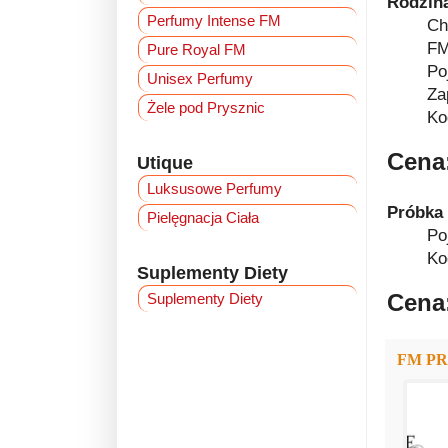
Rodzin
Perfumy Intense FM
Ch
FM
Pure Royal FM
Po
Unisex Perfumy
Za
Żele pod Prysznic
Ko
Cena:
Utique
Luksusowe Perfumy
Próbka
Pielęgnacja Ciała
Po
Ko
Suplementy Diety
Cena:
Suplementy Diety
FM P