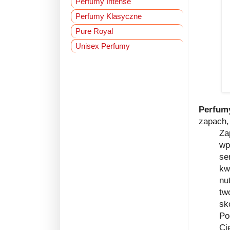
Perfumy Intense
Perfumy Klasyczne
Pure Royal
Unisex Perfumy
Perfum
zapach,
Za
wp
se
kw
nu
tw
sk
Po
Ci