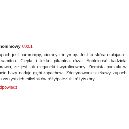
nonimowy
09:01
apach jest harmonijny, ciemny i intymny. Jest to skóra otulająca i
ksamitna. Ciepła i lekko pikantna róża. Subtelność kadzidła
prawia, że jest tak elegancki i wyrafinowany. Ziemista paczula w
ucie bazy nadaje głębi zapachowi. Zdecydowanie ciekawy zapach
la wszystkich miłośników róży/patczuli i róży/skóry.
dpowiedz