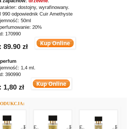
a zapachów:
drzewne
.
arakter: dostojny, wyrafinowany.
 990 odpowiednik Cuir Amethyste
jemność: 50ml
perfumowanie: 20%
d:
170990
 89.90 zł
 perfum
jemność: 1,4 ml.
d: 390990
 1,80 zł
RODUKCJA: