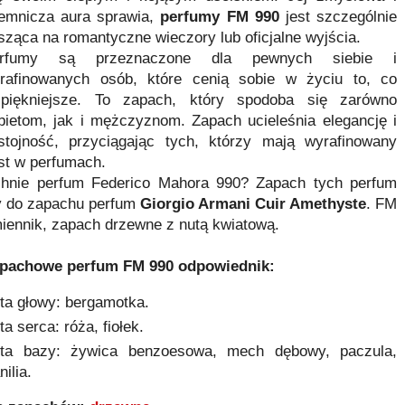
jemnicza aura sprawia,
perfumy FM 990
jest szczególnie
sząca na romantyczne wieczory lub oficjalne wyjścia.
rfumy są przeznaczone dla pewnych siebie i
rafinowanych osób, które cenią sobie w życiu to, co
jpiękniejsze. To zapach, który spodoba się zarówno
bietom, jak i mężczyznom. Zapach ucieleśnia elegancję i
stojność, przyciągając tych, którzy mają wyrafinowany
st w perfumach.
hnie perfum Federico Mahora 990? Zapach tych perfum
 do zapachu perfum
Giorgio Armani Cuir Amethyste
. FM
iennik, zapach drzewne z nutą kwiatową.
apachowe
perfum FM 990
odpowiednik
:
ta głowy: bergamotka.
ta serca: róża, fiołek.
ta bazy: żywica benzoesowa, mech dębowy, paczula,
ilia.