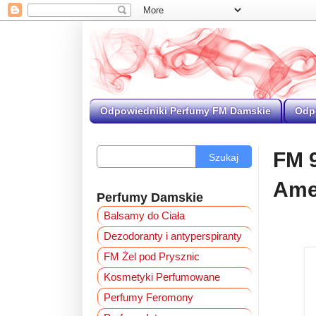
Odpowiedniki Perfumy FM Damskie
Odp
FM 
Szukaj
Ame
Perfumy Damskie
Balsamy do Ciała
Dezodoranty i antyperspiranty
FM Żel pod Prysznic
Kosmetyki Perfumowane
Perfumy Feromony