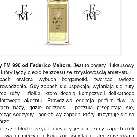
y FM 990 od Federico Mahora
. Jest to bogaty i luksusowy
 który łączy ciepło benzoesu ze zmysłowością ametystu.
pach otwiera wybuch bergamotki, tworząc świeże
rowadzenie. Gdy zapach się uspokaja, wyłaniają się nuty
rca róży i fiołka, które dodają kompozycji delikatnego
iatowego akcentu. Prawdziwa esencja perfum tkwi w
tach bazy, gdzie benzoes i paczula przeplatają się,
orząc soczysty i pobłażliwy zapach, który utrzymuje się na
órze.
dczas chłodniejszych miesięcy jesieni i zimy zapach otuli
ę swoim ciepłym i kojącym uściskiem. Jej zmysłowa i