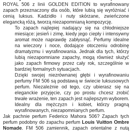
ROYAL 506 z linii GOLDEN EDITION to wyrafinowany
zapach przeznaczony dla osób, które lubią się wyróżniać i
cenią luksus. Kadzidło i nuty skórzane, zwieńczone
elegancką różą, tworzą niezapomnianą kompozycję.
To zapach najlepiej nadający się na chłodniejsze
miesiące: jesień i zimę, kiedy jego ciepły i intensywny
aromat może naprawdę zabłysnąć. Perfumy idealne
na wieczory i noce, dodające otoczeniu odrobinę
dramatyzmu i wyrafinowania. Jednak dla tych, którzy
lubią niezapomniane zapachy, mogą również służyć
jako zapach firmowy przez cały rok, szczególnie w
bardziej formalnych sytuacjach.
Dzięki swojej niezrównanej głębi i wyrafinowaniu
perfumy FM 506 są podstawą w świecie luksusowych
perfum. Niezależnie od tego, czy ubierasz się na
eleganckie przyjęcie, czy po prostu chcesz zrobić
trwałe wrażenie, ten zapach jest najlepszym wyborem.
Idealny dla mężczyzn i kobiet, którzy pragną
wyrafinowanych, niezapomnianych perfum.
Jak pachnie perfum Federico Mahora 506? Zapach tych
perfum podobny do zapachu perfum
Louis Vuitton Ombre
Nomade
. FM 506 zamiennik, zapach orientalne z nutą