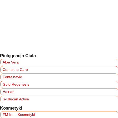
Pielęgnacja Ciała
Aloe Vera
Complete Care
Fontainavie
Gold Regenesis
Hairlab
ß-Glucan Active
Kosmetyki
FM Inne Kosmetyki